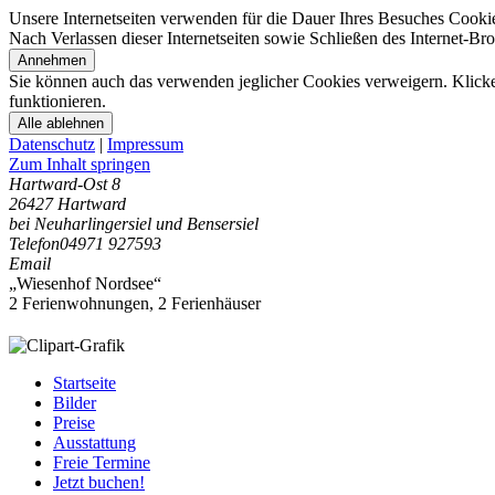
Unsere Internetseiten verwenden für die Dauer Ihres Besuches Cooki
Nach Verlassen dieser Internetseiten sowie Schließen des Internet-B
Annehmen
Sie können auch das verwenden jeglicher Cookies verweigern. Klicken
funktionieren.
Alle ablehnen
Datenschutz
|
Impressum
Zum Inhalt springen
Hartward-Ost 8
26427 Hartward
bei Neuharlingersiel und Bensersiel
Telefon
04971 927593
Email
„Wiesenhof Nordsee“
2 Ferienwohnungen
,
2 Ferienhäuser
Startseite
Bilder
Preise
Ausstattung
Freie Termine
Jetzt buchen!