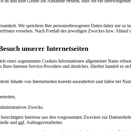
lich ist und kein Grund zur Annahme besteht, dass Sie ein überwiegende
samkeit. Wir speichern Ihre personenbezogenen Daten daher nur so lan
herfristen vorsehen. Nach Fortfall des jeweiligen Zweckes bzw. Ablauf
Besuch unserer Internetseiten
tels eines sogenannten Cookies Informationen allgemeiner Natur erfasst
hres Internet-Service-Providers und ähnliches. Hierbei handelt es si
rte Inhalte von Internetseiten korrekt auszuliefern und fallen bei Nu
etseiten,
 administrativen Zwecke.
 berechtigten Interesse aus den vorgenannten Zwecken zur Datenerheb
elle und ggf. Auftragsverarbeiter.