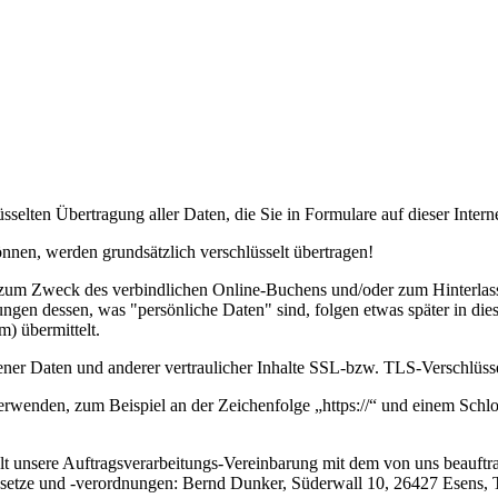
sselten Übertragung aller Daten, die Sie in Formulare auf dieser Intern
önnen, werden grundsätzlich verschlüsselt übertragen!
er zum Zweck des verbindlichen Online-Buchens und/oder zum Hinter
rungen dessen, was "persönliche Daten" sind, folgen etwas später in d
m) übermittelt.
ener Daten und anderer vertraulicher Inhalte SSL-bzw. TLS-Verschlüss
 verwenden, zum Beispiel an der Zeichenfolge „https://“ und einem Schl
t unsere Auftragsverarbeitungs-Vereinbarung mit dem von uns beauftrag
setze und -verordnungen: Bernd Dunker, Süderwall 10, 26427 Esens, 