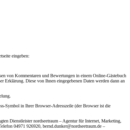
etseite eingeben:
lassen von Kommentaren und Bewertungen in einem Online-Gästebuch
ieser Erklärung. Diese von Ihnen eingegebenen Daten werden dann an
elung.
oss-Symbol in Ihrer Browser-Adresszeile (der Browser ist die
ten Dienstleister nordseetraum – Agentur für Internet, Marketing,
Telefon 04971 926920, b
e
r
n
d
.
d
u
n
k
e
r
@
n
o
r
d
s
e
e
t
r
a
u
m
.
d
e
–