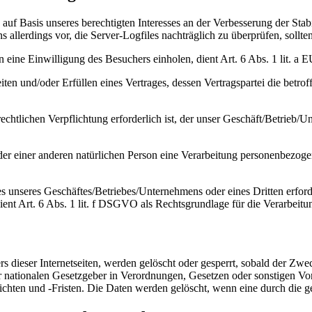
uf Basis unseres berechtigten Interesses an der Verbesserung der Stabil
s allerdings vor, die Server-Logfiles nachträglich zu überprüfen, soll
eine Einwilligung des Besuchers einholen, dient Art. 6 Abs. 1 lit.
 und/oder Erfüllen eines Vertrages, dessen Vertragspartei die betroffen
htlichen Verpflichtung erforderlich ist, der unser Geschäft/Betrieb/Un
oder einer anderen natürlichen Person eine Verarbeitung personenbezoge
es unseres Geschäftes/Betriebes/Unternehmens oder eines Dritten erfor
dient Art. 6 Abs. 1 lit. f DSGVO als Rechtsgrundlage für die Verarbeitu
 dieser Internetseiten, werden gelöscht oder gesperrt, sobald der Zwec
r nationalen Gesetzgeber in Verordnungen, Gesetzen oder sonstigen Vo
ichten und -Fristen. Die Daten werden gelöscht, wenn eine durch die g