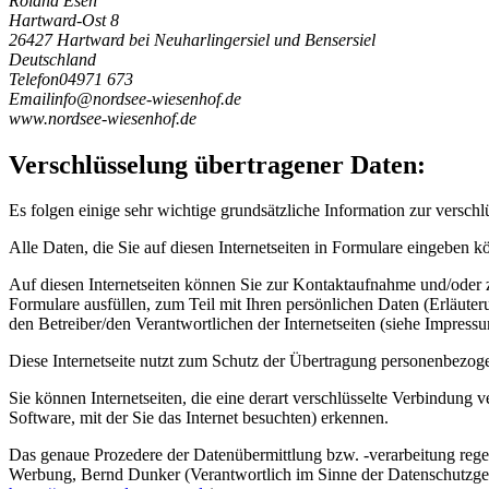
Roland Esen
Hartward-Ost 8
26427 Hartward bei Neuharlingersiel und Bensersiel
Deutschland
Telefon
04971 673
Email
i
n
f
o
@
n
o
r
d
s
e
e
-
w
i
e
s
e
n
h
o
f
.
d
e
www.nordsee-wiesenhof.de
Verschlüsselung übertragener Daten:
Es folgen einige sehr wichtige grundsätzliche Information zur verschlü
Alle Daten, die Sie auf diesen Internetseiten in Formulare eingeben k
Auf diesen Internetseiten können Sie zur Kontaktaufnahme und/od
Formulare ausfüllen, zum Teil mit Ihren persönlichen Daten (Erläute
den Betreiber/den Verantwortlichen der Internetseiten (siehe Impressu
Diese Internetseite nutzt zum Schutz der Übertragung personenbezog
Sie können Internetseiten, die eine derart verschlüsselte Verbindung
Software, mit der Sie das Internet besuchten) erkennen.
Das genaue Prozedere der Datenübermittlung bzw. -verarbeitung regel
Werbung, Bernd Dunker (Verantwortlich im Sinne der Datenschutzge