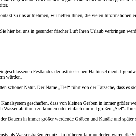
iter.
ontakt zu uns aufnehmen, wir helfen Ihnen, die vielen Informationen 
e hier bei uns in gesunder frischer Luft Ihren Urlaub verbringen wer
eingeschlossenen Festlandes der ostfriesischen Halbinsel dient. Irgend
ern würden.
ten schöner Natur. Der Name „Tief“ rührt von der Tatsache, dass es sic
analsystem geschaffen, dass von kleinen Gräben in immer größer werd
h Wasser abführen zu können oder einfach nur mit großen „Siel“-Tore
der Bauern in immer größer werdende Gräben und Kanäle und später dan
siv als Wasserstraßen genutzt. In früheren Jahrhunderten waren die S