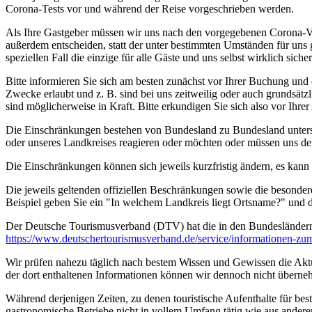
Corona-Tests vor und während der Reise vorgeschrieben werden.
Als Ihre Gastgeber müssen wir uns nach den vorgegebenen Corona-V
außerdem entscheiden, statt der unter bestimmten Umständen für uns 
speziellen Fall die einzige für alle Gäste und uns selbst wirklich sich
Bitte informieren Sie sich am besten zunächst vor Ihrer Buchung und
Zwecke erlaubt und z. B. sind bei uns zeitweilig oder auch grundsä
sind möglicherweise in Kraft. Bitte erkundigen Sie sich also vor Ih
Die Einschränkungen bestehen von Bundesland zu Bundesland unterschi
oder unseres Landkreises reagieren oder möchten oder müssen uns de
Die Einschränkungen können sich jeweils kurzfristig ändern, es kan
Die jeweils geltenden offiziellen Beschränkungen sowie die besonder
Beispiel geben Sie ein "In welchem Landkreis liegt Ortsname?" und
Der Deutsche Tourismusverband (DTV) hat die in den Bundesländer
https://www.deutscher­tourismusverband.de/­service/­informationen-z
Wir prüfen nahezu täglich nach bestem Wissen und Gewissen die Aktual
der dort enthaltenen Informationen können wir dennoch nicht überne
Während derjenigen Zeiten, zu denen touristische Aufenthalte für bes
gastronomische Betriebe nicht in vollem Umfang tätig wie aus andere