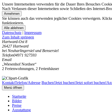
Unsere Internetseiten verwenden für die Dauer Ihres Besuches Cooki
Nach Verlassen dieser Internetseiten sowie Schließen des Internet-B
Annehmen
Sie können auch das verwenden jeglicher Cookies verweigern. Klicken
funktionieren.
Alle ablehnen
Datenschutz
|
Impressum
Zum Inhalt springen
Hartward-Ost 8
26427 Hartward
bei Neuharlingersiel und Bensersiel
Telefon
04971 927593
Email
„Wiesenhof Nordsee“
2 Ferienwohnungen
,
2 Ferienhäuser
Kontakt
Telefon/Adresse
Buchen!
Jetzt buchen!
Jetzt sofort buchen!
Anf
Menü öffnen
Startseite
Bilder
Preise
Ausstattung