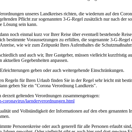
erordnungen unseres Landkreises richten, die wiederum auf den Coro
geltenden Pflicht zur sogenannten 3-G-Regel zusätzlich nur nach der s
ere Lösung sein kann.
 dann noch einmal kurz vor Ihrer Reise über eventuell bestehende Rei
tzlich bestimmte Voraussetzungen zu erfüllen, die sogenannte 3-G-Rege
rer Anreise, wie wir zum Zeitpunkt Ihres Aufenthaltes die Schutzmaßn
edlich und auch wir, Ihre Gastgeber, müssen vielleicht kurzfristig a
n aktuellen Gegebenheiten anpassen.
n Erleichterungen geben oder auch weitergehende Einschränkungen.
en Regeln für Ihren Urlaub finden Sie in der Regel sehr leicht mit b
 dann geben Sie ein "Corona Verordnung Landkreis".
n derzeit geltenden Verordnungen zusammengetragen:
um-coronavirus/­laenderverordnungen.html
ität und Vollständigkeit der Informationen auf den eben genannten Int
hmen.
timmte Personenkreise oder auch generell für alle Personen erlaubt sin
n Jahren gewohnt. Oder vielleicht gibt es auch hier und dort gewisse E