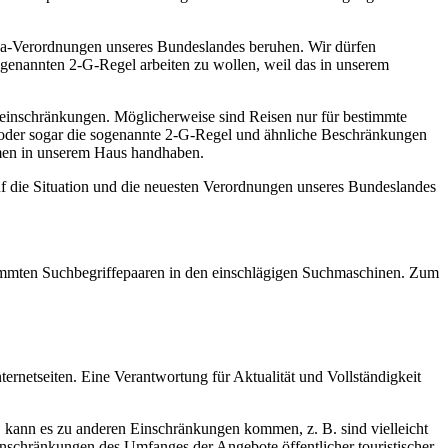
na-Verordnungen unseres Bundeslandes beruhen. Wir dürfen
ogenannten 2-G-Regel arbeiten zu wollen, weil das in unserem
seeinschränkungen. Möglicherweise sind Reisen nur für bestimmte
l oder sogar die sogenannte 2-G-Regel und ähnliche Beschränkungen
ahmen in unserem Haus handhaben.
uf die Situation und die neuesten Verordnungen unseres Bundeslandes
estimmten Suchbegriffepaaren in den einschlägigen Suchmaschinen. Zum
ernetseiten. Eine Verantwortung für Aktualität und Vollständigkeit
d, kann es zu anderen Einschränkungen kommen, z. B. sind vielleicht
inschränkungen des Umfanges der Angebote öffentlicher touristischer