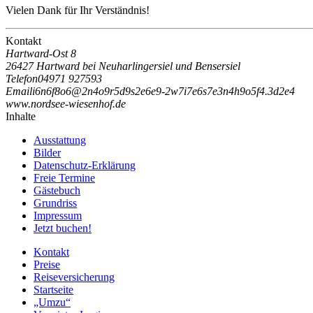
Vielen Dank für Ihr Verständnis!
Kontakt
Hartward-Ost 8
26427 Hartward bei Neuharlingersiel und Bensersiel
Telefon
04971 927593
Email
i
6
n
6
f
8
o
6
@
2
n
4
o
9
r
5
d
9
s
2
e
6
e
9
-
2
w
7
i
7
e
6
s
7
e
3
n
4
h
9
o
5
f
4
.
3
d
2
e
4
www.nordsee-wiesenhof.de
Inhalte
Ausstattung
Bilder
Datenschutz-Erklärung
Freie Termine
Gästebuch
Grundriss
Impressum
Jetzt buchen!
Kontakt
Preise
Reiseversicherung
Startseite
„Umzu“