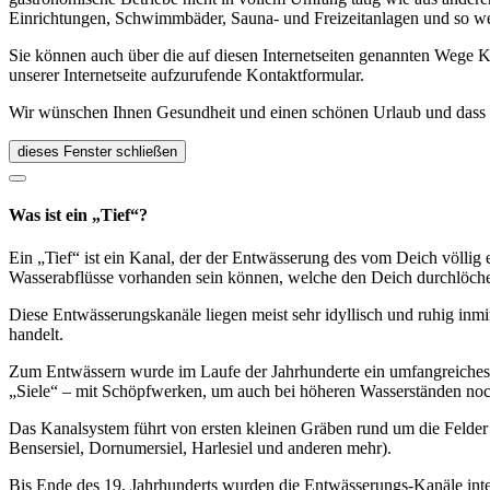
Einrichtungen, Schwimmbäder, Sauna- und Freizeitanlagen und so we
Sie können auch über die auf diesen Internetseiten genannten Wege K
unserer Internetseite aufzurufende Kontaktformular.
Wir wünschen Ihnen Gesundheit und einen schönen Urlaub und dass Si
dieses Fenster schließen
Was ist ein „Tief“?
Ein „Tief“ ist ein Kanal, der der Entwässerung des vom Deich völlig 
Wasserabflüsse vorhanden sein können, welche den Deich durchlöch
Diese Entwässerungskanäle liegen meist sehr idyllisch und ruhig inmit
handelt.
Zum Entwässern wurde im Laufe der Jahrhunderte ein umfangreiches K
„Siele“ – mit Schöpfwerken, um auch bei höheren Wasserständen noc
Das Kanalsystem führt von ersten kleinen Gräben rund um die Felder 
Bensersiel, Dornumersiel, Harlesiel und anderen mehr).
Bis Ende des 19. Jahrhunderts wurden die Entwässerungs-Kanäle inten